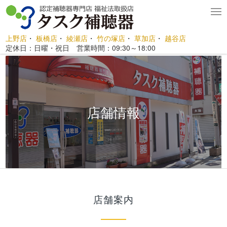
上野店
・
板橋店
・
綾瀬店
・
竹の塚店
・
草加店
・
越谷店
定休日：日曜・祝日 営業時間：09:30～18:00
店舗情報
店舗案内