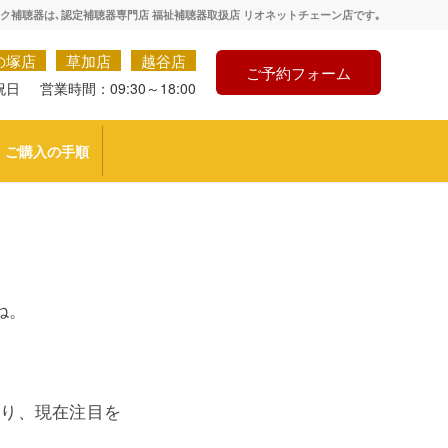
ク補聴器は､認定補聴器専門店 福祉補聴器取扱店 リオネットチェーン店です｡
の塚店
草加店
越谷店
ご予約フォーム
祝日
営業時間：09:30～18:00
ご購入の手順
ね。
なり、現在注目を