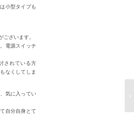
では小型タイプも
がございます。
す。電源スイッチ
討されている方
器もなくしてしま
と、気に入ってい
きて自分自身とて