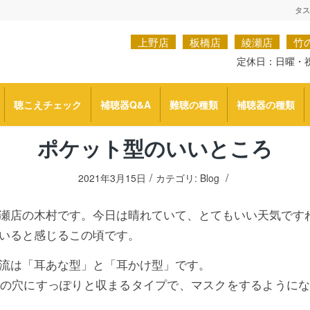
タス
上野店
板橋店
綾瀬店
竹
定休日：日曜・
聴こえチェック
補聴器Q&A
難聴の種類
補聴器の種類
ポケット型のいいところ
/
/
2021年3月15日
カテゴリ:
Blog
瀬店の木村です。今日は晴れていて、とてもいい天気です
いると感じるこの頃です。
流は「耳あな型」と「耳かけ型」です。
の穴にすっぽりと収まるタイプで、マスクをするように